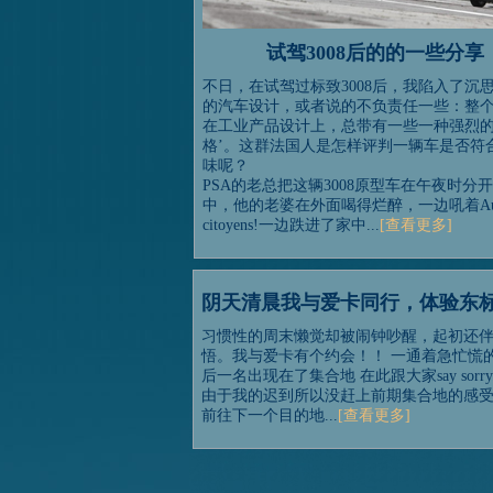
试驾3008后的的一些分享
不日，在试驾过标致3008后，我陷入了沉思.
的汽车设计，或者说的不负责任一些：整
在工业产品设计上，总带有一些一种强烈的
格’。这群法国人是怎样评判一辆车是否符
味呢？
PSA的老总把这辆3008原型车在午夜时分
中，他的老婆在外面喝得烂醉，一边吼着Aux 
citoyens!一边跌进了家中...
[查看更多]
阴天清晨我与爱卡同行，体验东标3
习惯性的周末懒觉却被闹钟吵醒，起初还
悟。我与爱卡有个约会！！ 一通着急忙慌
后一名出现在了集合地 在此跟大家say sorry
由于我的迟到所以没赶上前期集合地的感
前往下一个目的地...
[查看更多]