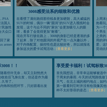
3008感受法系的细致和优雅
.PSA
在看惯了满街跑得那些线条更加硬朗，高大威猛的
上周末
个法国人
SUV的时候，偶尔一辆“圆润”的SUV进入视线时会
抱着玩
‘民族性
发现，这个与众不同的“家伙”会更加吸引人的眼
为一个
合大众口
球，看多了会觉得更加“耐看”。
个男生
现在开车行驶在路上，3008的身影已经是逐渐的多
之类的
开回了家
了起来，除了对他圆润的外观产生一点兴趣以外，
用的评
armes
对于内饰配置、操控性也是比较好奇，所以就报名
爱。这
参加这次的爱卡试驾活动...
[查看更多]
晃动比
008！！
享受爱卡福利！试驾标致300
伴随着些许无奈，却又立刻恍然大
首先我想说，非常幸运能够被选中参
的收拾后飞身出发，但还是作为最
于周末的暴雨..今天的试驾路线
..久等了。
天气，在北土城的相约地点，如约看
受内饰和拍照环节，只好跟着出发
第一眼看到它时并没有给我像其他
种不太好形容的姿态...
[查看更多]