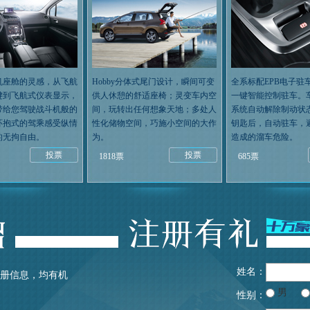
机座舱的灵感，从飞航
Hobby分体式尾门设计，瞬间可变
全系标配EPB电子驻
键到飞航式仪表显示，
供人休憩的舒适座椅；灵变车内空
一键智能控制驻车。
带给您驾驶战斗机般的
间，玩转出任何想象天地；多处人
系统自动解除制动状
环抱式的驾乘感受纵情
性化储物空间，巧施小空间的大作
钥匙后，自动驻车，
的无拘自由。
为。
造成的溜车危险。
投票
投票
1818票
685票
姓名：
注册信息，均有机
男
性别：