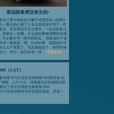
谁说驯兽师没有女的~
参加了爱卡组织的小狮子试驾活动~没想到
儿一圈儿的心报了个名还真就选中我了~ 作
女生，其实我也不怎么懂车。一起去的有几
，那家伙一张嘴，什么扭矩啊侧倾啊推背感
...完全像天书一样对我来说。 我更倾向于使
价词一般就是：嗯，白的好看、圆圆的好可
块儿太不禁脏了。充其量能说个，拐弯时候
较小。所以，姑且发表一些...
[查看更多]
8（1.6T）
加爱卡汽车这次试驾标致3008的活动 由
做了调整，上午十点，伴随着北京轻微阴沉的
到了这次试驾的主角标致3008。
SUV车型的那种司空见惯的感觉，而是一