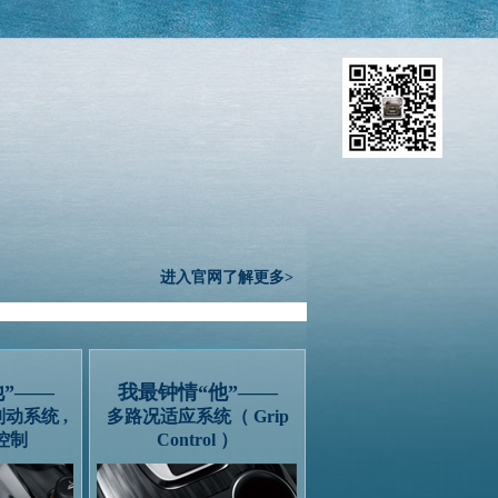
进入官网了解更多>
他”——
我最钟情“他”——
动系统 ,
多路况适应系统（ Grip
控制
Control ）