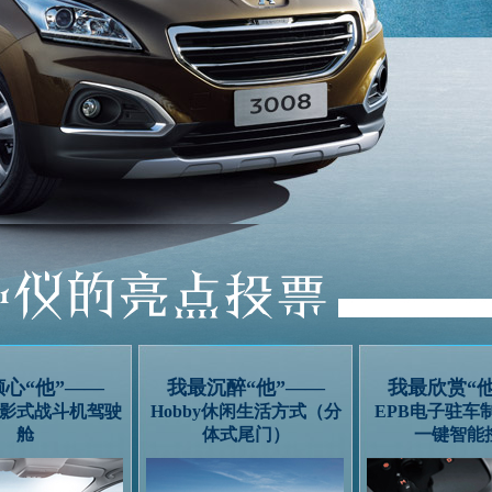
心“他”——
我最沉醉“他”——
我最欣赏“
e幻影式战斗机驾驶
Hobby休闲生活方式（分
EPB电子驻车制
舱
体式尾门）
一键智能