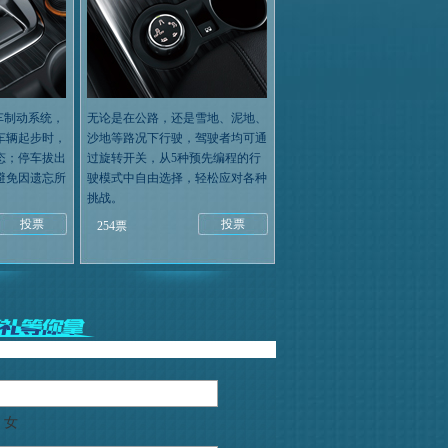
车制动系统，
无论是在公路，还是雪地、泥地、
车辆起步时，
沙地等路况下行驶，驾驶者均可通
态；停车拔出
过旋转开关，从5种预先编程的行
避免因遗忘所
驶模式中自由选择，轻松应对各种
挑战。
投票
投票
254票
女