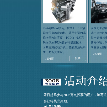
PSA与BMW联合开发的1.6 THP涡
汲取幻影战
轮增压直喷发动机，采用先进的涡
式中央控制
轮增压汽油直喷（TGDI）技术和
每一处都将
Twin Scroll双涡管涡轮增压技术，
新奇体验，
因其澎湃的动力及出色的燃油经济
享受凌云般
性，而备受青睐。
2320票
投票
1106票
即日起凡参与3008亮点投票的用户，填写
会获得奖品奖励。