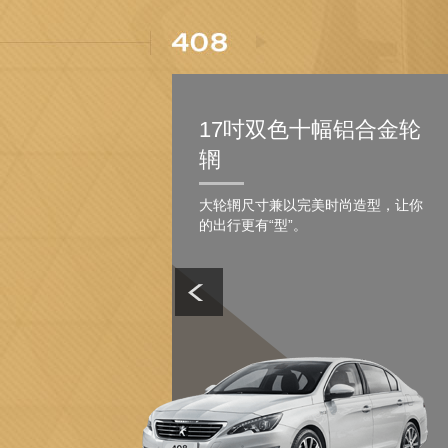
17吋双色十幅铝合金轮
辋
大轮辋尺寸兼以完美时尚造型，让你
的出行更有“型”。