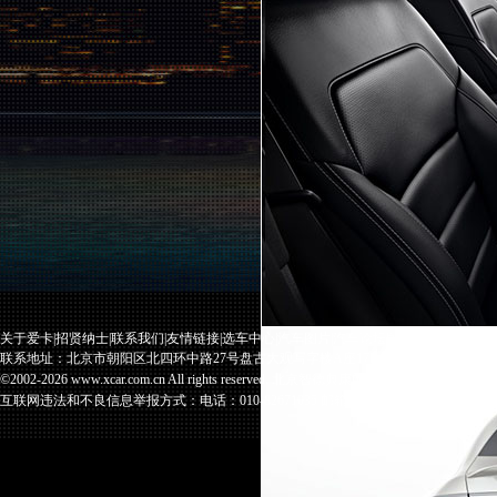
关于爱卡
|
招贤纳士
|
联系我们
|
友情链接
|
选车中心
|
汽车图片
|
汽车论坛
|
站点地图
|
意见反馈
联系地址：北京市朝阳区北四环中路27号盘古大观写字楼A座17F 邮编：100101 电话：010-82
©2002-2026 www.xcar.com.cn All rights reserved. 北京智德典康电子商务有限公
互联网违法和不良信息举报方式：电话：010-82671035 邮箱：complaint@xcar.com.cn