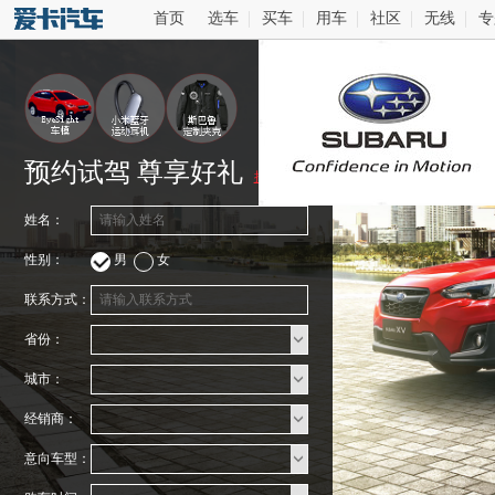
首页
选车
买车
用车
社区
无线
专
预约试驾 尊享好礼
抽奖细则
姓名：
性别：
男
女
联系方式：
省份：
城市：
经销商：
意向车型：