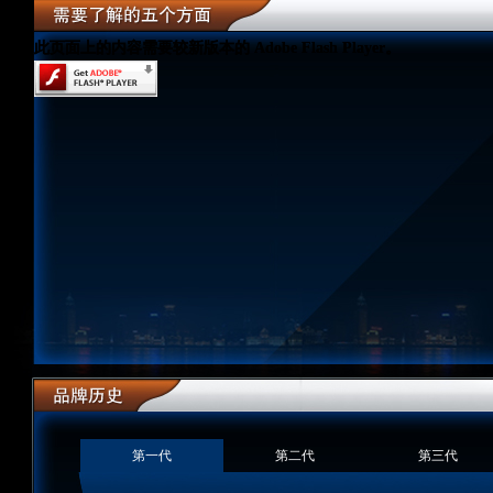
爱卡
此页面上的内容需要较新版本的 Adobe Flash Player。
此页面上的内容需要较新版本的 Adobe Flash Player。
年度最佳安全操控车
网上车市
2011年度最佳高级车
色影无忌
2011年度“最美”进口轿车
辽沈晚报
年度豪华运动车型
重庆时报
2011 年度畅销豪华运动车型
齐鲁晚报
年度最佳豪华车
深圳特区报
年度豪华进口轿跑车
新华社
“ 2011 中国低碳节能汽车主流品牌”车型奖
第一代
第二代
第三代
成都商报— 2011 中国（成都）车市总评榜
荣获“年度风云进口车”